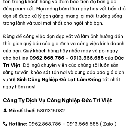
tôn trọng khách hàng và đảm bảo tiến độ bàn giao
đúng cam kết. Mọi mảng bám lâu ngày hay vết bẩn khó
dọn sẽ được xử lý gọn gàng, mang lại môi trường sống
trong lành và tươi mới nhất cho ngôi nhà bạn.
Đừng để công việc dọn dẹp vất vả làm ảnh hưởng đến
thời gian quý báu của gia đình và công việc kinh doanh
của bạn. Quý khách hàng hãy nhấc máy và gọi ngay
cho hotline
0962.868.786 – 0913.566.685
của
Đức
Trí Việt
. Đội ngũ chuyên viên của chúng tôi luôn sẵn
sàng tư vấn, khảo sát tận nơi và cung cấp báo giá dịch
vụ
Vệ Sinh Công Nghiệp Đà Lạt Lâm Đồng
tốt nhất
ngay hôm nay!
Công Ty Dịch Vụ Công Nghiệp Đức Trí Việt
Mã số thuế:
5801316082
Hotline:
0962.868.786 – 0913.566.685 (
Zalo
)