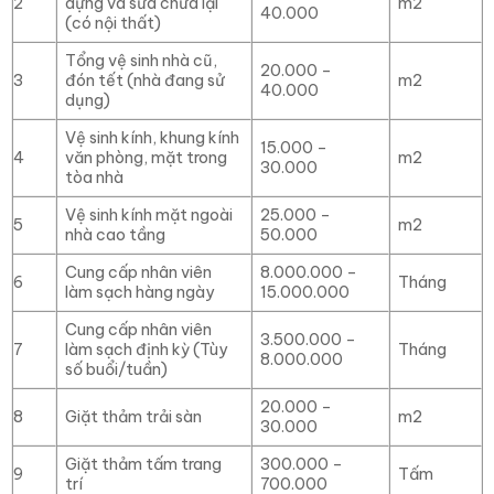
2
dựng và sửa chữa lại
m2
40.000
(có nội thất)
Tổng vệ sinh nhà cũ,
20.000 –
3
đón tết (nhà đang sử
m2
40.000
dụng)
Vệ sinh kính, khung kính
15.000 –
4
văn phòng, mặt trong
m2
30.000
tòa nhà
Vệ sinh kính mặt ngoài
25.000 –
5
m2
nhà cao tầng
50.000
Cung cấp nhân viên
8.000.000 –
6
Tháng
làm sạch hàng ngày
15.000.000
Cung cấp nhân viên
3.500.000 –
7
làm sạch định kỳ (Tùy
Tháng
8.000.000
số buổi/tuần)
20.000 –
8
Giặt thảm trải sàn
m2
30.000
Giặt thảm tấm trang
300.000 –
9
Tấm
trí
700.000