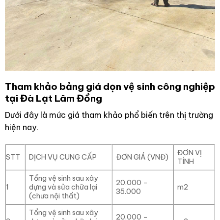
Tham khảo bảng giá dọn vệ sinh công nghiệp
tại Đà Lạt Lâm Đồng
Dưới đây là mức giá tham khảo phổ biến trên thị trường
hiện nay.
ĐƠN VỊ
STT
DỊCH VỤ CUNG CẤP
ĐƠN GIÁ (VNĐ)
TÍNH
Tổng vệ sinh sau xây
20.000 –
1
dựng và sửa chữa lại
m2
35.000
(chưa nội thất)
Tổng vệ sinh sau xây
20.000 –