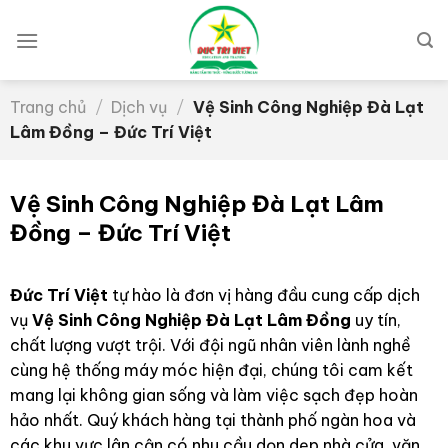
Skip
to
content
Trang chủ
/
Dịch vụ
/
Vệ Sinh Công Nghiệp Đà Lạt
Lâm Đồng – Đức Trí Việt
Vệ Sinh Công Nghiệp Đà Lạt Lâm
Đồng – Đức Trí Việt
Đức Trí Việt
tự hào là đơn vị hàng đầu cung cấp dịch
vụ
Vệ Sinh Công Nghiệp Đà Lạt Lâm Đồng
uy tín,
chất lượng vượt trội.
Với đội ngũ nhân viên lành nghề
cùng hệ thống máy móc hiện đại,
chúng tôi cam kết
mang lại không gian sống và làm việc sạch đẹp hoàn
hảo nhất.
Quý khách hàng tại thành phố ngàn hoa và
các khu vực lân cận có nhu cầu dọn dẹp nhà cửa,
văn