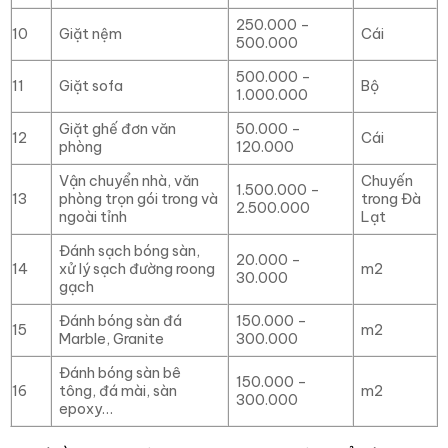
250.000 –
10
Giặt nệm
Cái
500.000
500.000 –
11
Giặt sofa
Bộ
1.000.000
Giặt ghế đơn văn
50.000 –
12
Cái
phòng
120.000
Vận chuyển nhà, văn
Chuyến
1.500.000 –
13
phòng trọn gói trong và
trong Đà
2.500.000
ngoài tỉnh
Lạt
Đánh sạch bóng sàn,
20.000 –
14
xử lý sạch đường roong
m2
30.000
gạch
Đánh bóng sàn đá
150.000 –
15
m2
Marble, Granite
300.000
Đánh bóng sàn bê
150.000 –
16
tông, đá mài, sàn
m2
300.000
epoxy…