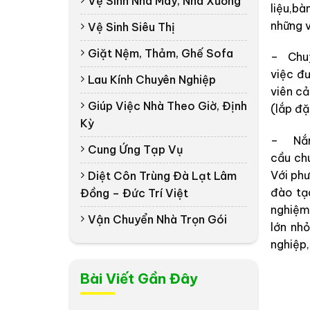
Vệ Sinh Nhà Máy, Nhà Xưởng
liệu,b
những v
Vệ Sinh Siêu Thị
Giặt Nệm, Thảm, Ghế Sofa
– Chuy
việc đư
Lau Kính Chuyên Nghiệp
viên cả
Giúp Việc Nhà Theo Giờ, Định
(lắp đặ
Kỳ
– Nắm 
Cung Ứng Tạp Vụ
cầu ch
Với ph
Diệt Côn Trùng Đà Lạt Lâm
đào tạo
Đồng – Đức Trí Việt
nghiệm
Vận Chuyển Nhà Trọn Gói
lớn nh
nghiệp,
Bài Viết Gần Đây