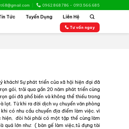
iet68@gmail.com
0962.868.786 - 0913.566.685
Tin Tức
Tuyển Dụng
Liên Hệ
Tư vấn ngay
ý khách! Sự phát triển của xã hội hiện đại đã
rọn gói, trải qua gần 20 năm phát triển cùng
trọn gói đã phổ biến và không thể thiếu trong
à lạt. Từ khi ra đời dịch vụ chuyển văn phòng
n khi có nhu cầu chuyển địa điểm làm việc. vì
c hiện, đòi hỏi phải có một tập thể cùng làm
là quá lớn như: ( bàn gế làm việc,tủ đựng tài