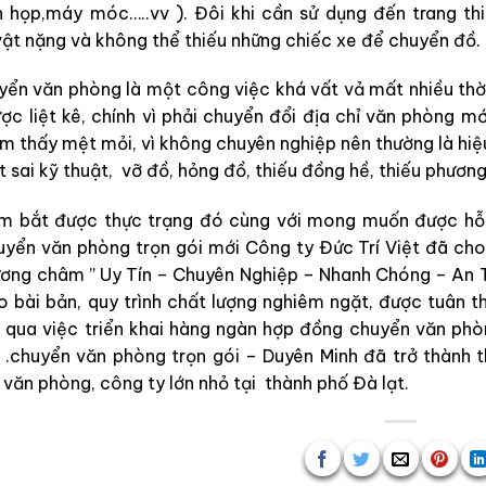
àn họp,máy móc…..vv ). Đôi khi cần sử dụng đến trang 
ật nặng và không thể thiếu những chiếc xe để chuyển đồ.
ển văn phòng là một công việc khá vất vả mất nhiều thờ
ợc liệt kê, chính vì phải chuyển đổi địa chỉ văn phòng 
m thấy mệt mỏi, vì không chuyên nghiệp nên thường là hi
t sai kỹ thuật, vỡ đồ, hỏng đồ, thiếu đồng hề, thiếu phươn
bắt được thực trạng đó cùng với mong muốn được hỗ trợ
uyển văn phòng trọn gói
mới Công ty Đức Trí Việt đã ch
ương châm ” Uy Tín – Chuyên Nghiệp – Nhanh Chóng – An T
 bài bản, quy trình chất lượng nghiêm ngặt, được tuân th
 qua việc triển khai hàng ngàn hợp đồng chuyển văn phò
ỏ .chuyển văn phòng trọn gói – Duyên Minh đã trở thành 
 văn phòng, công ty lớn nhỏ tại thành phố Đà lạt.