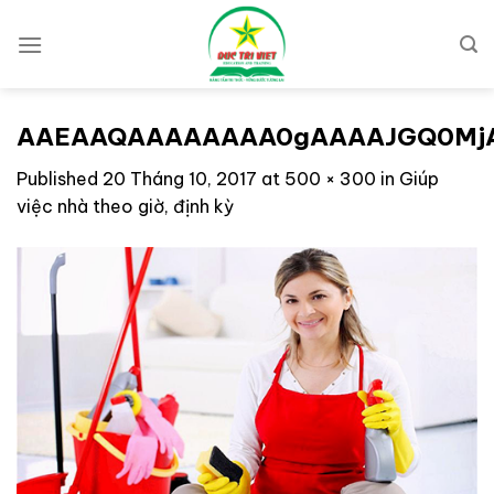
Skip
to
content
AAEAAQAAAAAAAA0gAAAAJGQ0MjA
Published
20 Tháng 10, 2017
at
500 × 300
in
Giúp
việc nhà theo giờ, định kỳ